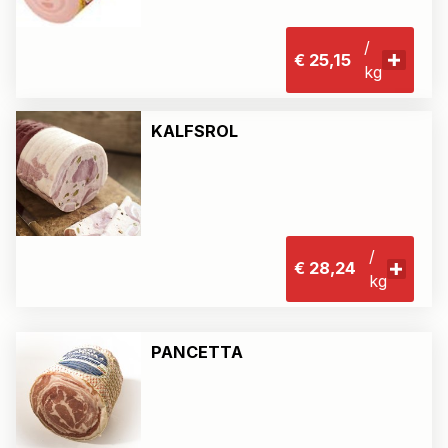
/
€ 25,15
kg
KALFSROL
/
€ 28,24
kg
PANCETTA