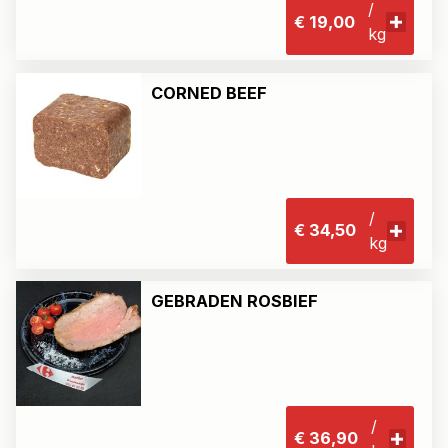
/
€ 19,00
kg
CORNED BEEF
/
€ 34,50
kg
GEBRADEN ROSBIEF
/
€ 36,90