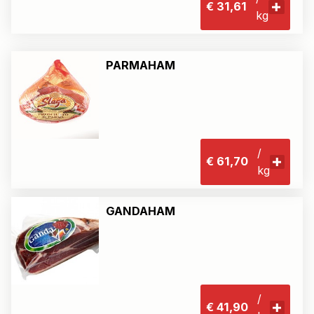
€ 31,61
kg
PARMAHAM
/
€ 61,70
kg
GANDAHAM
/
€ 41,90