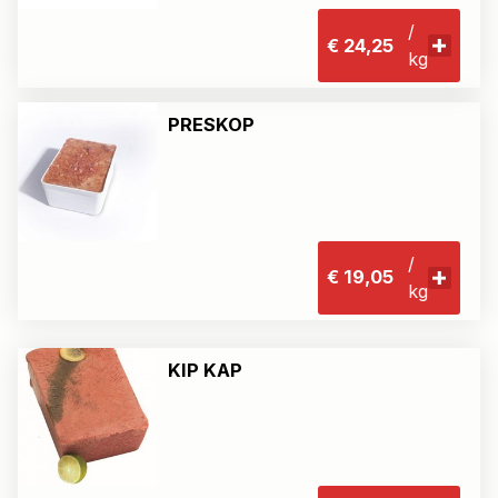
/
€ 24,25
kg
PRESKOP
/
€ 19,05
kg
KIP KAP