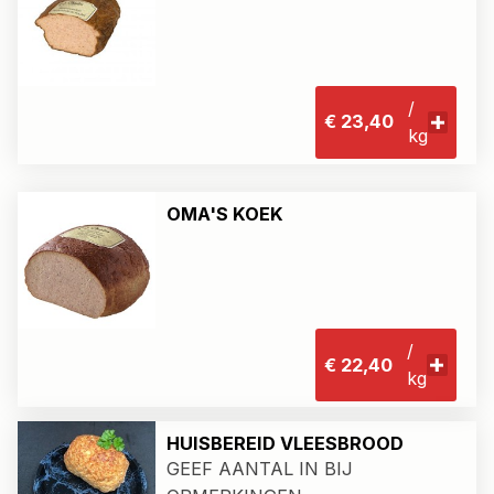
/
€ 23,40
kg
OMA'S KOEK
/
€ 22,40
kg
HUISBEREID VLEESBROOD
GEEF AANTAL IN BIJ