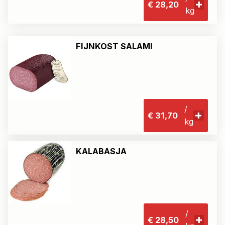
€ 28,20
kg
FIJNKOST SALAMI
/
€ 31,70
kg
KALABASJA
/
€ 28,50