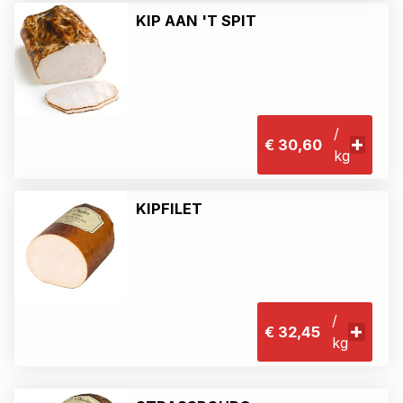
KIP AAN 'T SPIT
/
€ 30,60
kg
KIPFILET
/
€ 32,45
kg