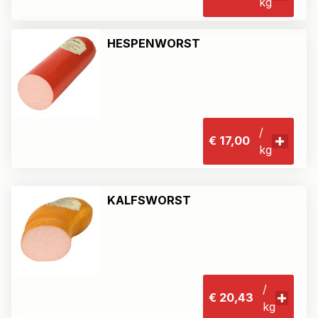
kg
HESPENWORST
/
€ 17,00
kg
KALFSWORST
/
€ 20,43
kg