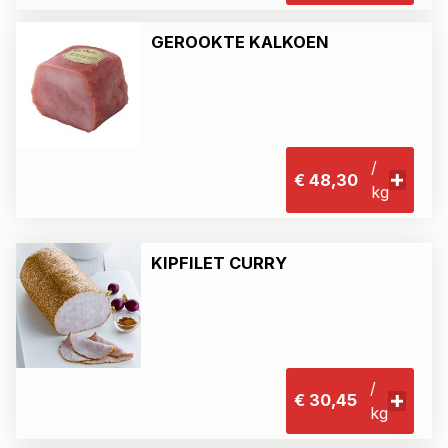
GEROOKTE KALKOEN
/
€ 48,30
kg
KIPFILET CURRY
/
€ 30,45
kg