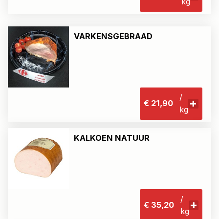
kg
VARKENSGEBRAAD
/
€ 21,90
kg
KALKOEN NATUUR
/
€ 35,20
kg