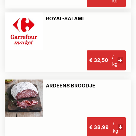
kg
ROYAL-SALAMI
/
€ 32,50
kg
ARDEENS BROODJE
/
€ 38,99
kg