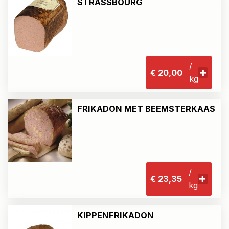
STRASSBOURG
/
€ 20,00
kg
FRIKADON MET BEEMSTERKAAS
/
€ 23,35
kg
KIPPENFRIKADON