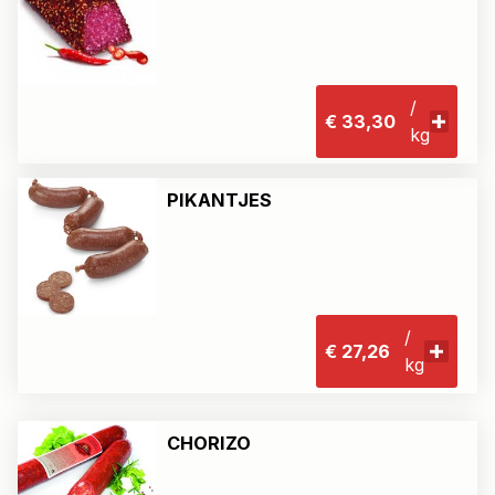
/
€ 33,30
kg
PIKANTJES
/
€ 27,26
kg
CHORIZO